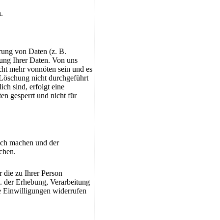
.
rung von Daten (z. B.
hung Ihrer Daten. Von uns
cht mehr vonnöten sein und es
 Löschung nicht durchgeführt
ch sind, erfolgt eine
n gesperrt und nicht für
uch machen und der
chen.
 die zu Ihrer Person
 der Erhebung, Verarbeitung
e Einwilligungen widerrufen