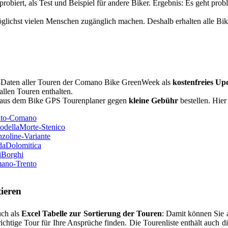
obiert, als Test und Beispiel für andere Biker. Ergebnis: Es geht pro
glichst vielen Menschen zugänglich machen. Deshalb erhalten alle Bi
S-Daten aller Touren der Comano Bike GreenWeek als
kostenfreies Up
 allen Touren enthalten.
n aus dem Bike GPS Tourenplaner gegen
kleine Gebühr
bestellen. Hie
nto-Comano
odellaMorte-Stenico
zoline-Variante
daDolomitica
iBorghi
ano-Trento
ieren
uch als
Excel Tabelle zur Sortierung der Touren
: Damit können Sie 
richtige Tour für Ihre Ansprüche finden. Die Tourenliste enthält auch 