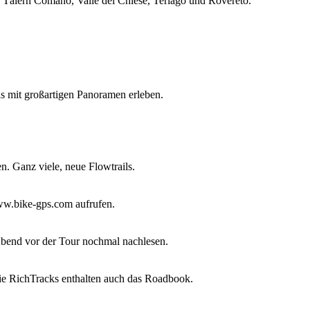
 Tälern Comano, Valle del Chiese, Terlago und Rovereto.
ls mit großartigen Panoramen erleben.
n. Ganz viele, neue Flowtrails.
ww.bike-gps.com aufrufen.
bend vor der Tour nochmal nachlesen.
Die RichTracks enthalten auch das Roadbook.