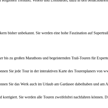
 Regionen Trentino, Veneto und Lombardei, dazu in den benachbarten
ikern bisher unbekannt. Sie werden eine hohe Faszination auf Supertrai
ger bis zu großen Marathons und begeisternden Trail-Touren für Experte
nnen Sie jede Tour in der interaktiven Karte des Tourenplaners von w
können Sie das Werk auch im Urlaub am Gardasee dabeihaben und am A
d korrigiert. Sie werden alle Touren zweifelsfrei nachfahren können. 