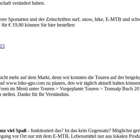
schaft verändert haben.
erer Sportarten und der Zeitschriften surf, snow, bike, E-MTB
und schw
ür € 19,90 können Sie hier bestellen:
=15
nicht mehr auf dem Markt, denn wir konnten die Touren auf der beigelegt
auf www.bike-gps.com zu planen, den wir täglich aktuell halten können
er Form im Menü unter Touren > Vorgeplante Touren > Transalp Buch 2
 stellen. Danke für Ihr Verständnis.
anz viel Spaß
- funktioniert das? Ist das kein Gegensatz? Möglichst 
egung vor Ort nur mit dem E-MTB, Lebensmittel nur aus lokalen Produ