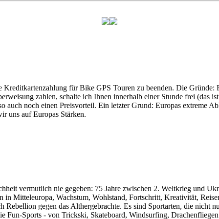
 die Kreditkartenzahlung für Bike GPS Touren zu beenden. Die Gründe: 
rweisung zahlen, schalte ich Ihnen innerhalb einer Stunde frei (das ist
lso auch noch einen Preisvorteil. Ein letzter Grund: Europas extreme 
ir uns auf Europas Stärken.
nschheit vermutlich nie gegeben: 75 Jahre zwischen 2. Weltkrieg und U
 Mitteleuropa, Wachstum, Wohlstand, Fortschritt, Kreativität, Reisen, 
 Rebellion gegen das Althergebrachte. Es sind Sportarten, die nicht nu
die Fun-Sports - von Trickski, Skateboard, Windsurfing, Drachenflie