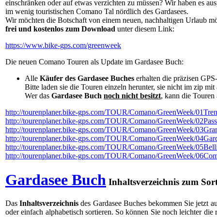
einschränken oder auf etwas verzichten zu müssen? Wir haben es auspr
im wenig touristischen Comano Tal nördlich des Gardasees.
Wir möchten die Botschaft von einem neuen, nachhaltigen Urlaub mö
frei und kostenlos zum Download
unter diesem Link:
https://www.bike-gps.com/greenweek
Die neuen Comano Touren als Update im Gardasee Buch:
Alle
Käufer des Gardasee Buches
erhalten die präzisen GP
Bitte laden sie die Touren einzeln herunter, sie nicht im zip mit
Wer das
Gardasee Buch
noch nicht besitzt
, kann die Toure
http://tourenplaner.bike-gps.com/TOUR/Comano/GreenWeek/01Tre
http://tourenplaner.bike-gps.com/TOUR/Comano/GreenWeek/02Pass
http://tourenplaner.bike-gps.com/TOUR/Comano/GreenWeek/03Gran
http://tourenplaner.bike-gps.com/TOUR/Comano/GreenWeek/04Gar
http://tourenplaner.bike-gps.com/TOUR/Comano/GreenWeek/05Bell
http://tourenplaner.bike-gps.com/TOUR/Comano/GreenWeek/06Com
Gardasee Buch
Inhaltsverzeichnis zum Sort
Das
Inhaltsverzeichnis
des Gardasee Buches bekommen Sie jetzt a
oder einfach alphabetisch sortieren. So können Sie noch leichter die 