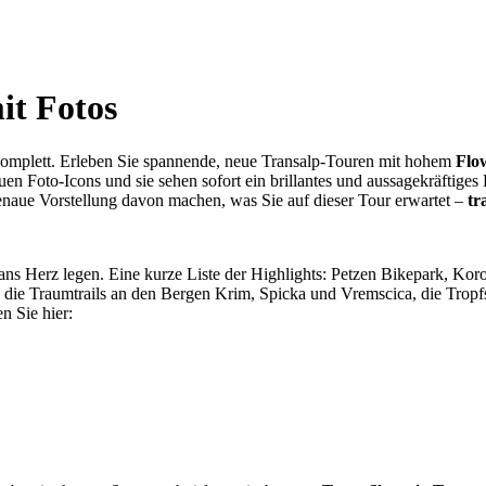
it Fotos
komplett. Erleben Sie spannende, neue Transalp-Touren mit hohem
Flow
auen Foto-Icons und sie sehen sofort ein brillantes und aussagekräftig
enaue Vorstellung davon machen, was Sie auf dieser Tour erwartet –
tr
ans Herz legen. Eine kurze Liste der Highlights: Petzen Bikepark, Kor
a, die Traumtrails an den Bergen Krim, Spicka und Vremscica, die Trop
n Sie hier: