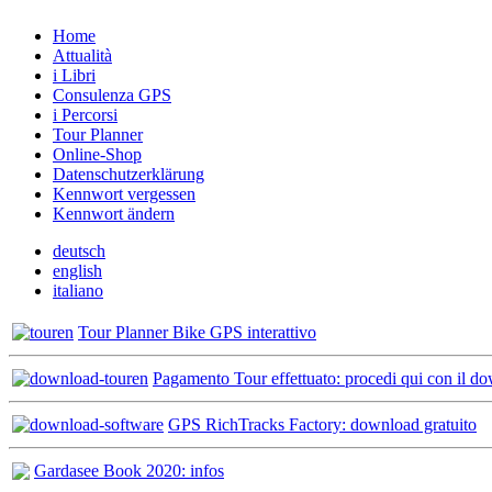
Home
Attualità
i Libri
Consulenza GPS
i Percorsi
Tour Planner
Online-Shop
Datenschutzerklärung
Kennwort vergessen
Kennwort ändern
deutsch
english
italiano
Tour Planner Bike GPS interattivo
Pagamento Tour effettuato: procedi qui con il d
GPS RichTracks Factory: download gratuito
Gardasee Book 2020: infos