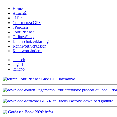
Home
Attualità
i Libri
Consulenza GPS
i Percorsi
Tour Planner
Online-Shop
Datenschutzerklärung
Kennwort vergessen
Kennwort ändern
deutsch
english
italiano
Tour Planner Bike GPS interattivo
Pagamento Tour effettuato: procedi qui con il d
GPS RichTracks Factory: download gratuito
Gardasee Book 2020: infos